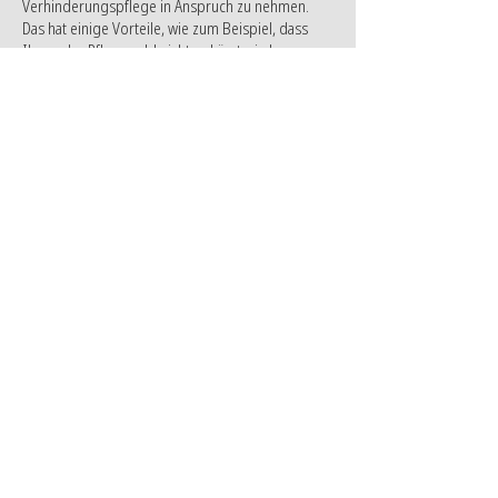
Verhinderungspflege in Anspruch zu nehmen.
Das hat einige Vorteile, wie zum Beispiel, dass
Ihnen das Pflegegeld nicht gekürzt wird, wenn
Sie bestimmte Regeln einhalten. Es ist ganz
wichtig, immer abzuwägen, ob die reguläre
Ersatzpflege in Anspruch genommen wird oder
ob tatsächlich nur die stundenweise
Verhinderungspflege ausreichen würde.
Wird trotz Verhinderungspflege auch Pflegegeld
bezahlt?
Wer vor der Inanspruchnahme der
Verhinderungspflege bereits Pflegegeld oder
Kombinationsleistungen
erhalten hatte, bekommt
während der Verhinderungspflegezeit 50 % des
Pflegegeldes
weiterbezahlt.
Gibt es in Pflegegrad 1 auch
Verhinderungspflege?
Der
Pflegegrad 1
ist nicht zu vergleichen mit den
Pflegegraden 2 bis 5. Er enthält deutlich weniger
Leistungen. Unter anderem gibt es im Pflegegrad
1 auch keine Verhinderungspflege. Allerdings ist